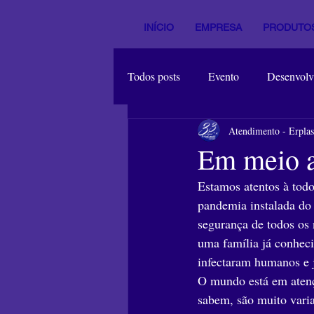
INÍCIO
EMPRESA
PRODUTO
Todos posts
Evento
Desenvolv
Atendimento - Erplas
Conhecimento
Material
Em meio 
Estamos atentos à todo
pandemia instalada do
segurança de todos os 
uma família já conheci
infectaram humanos e 
O mundo está em atenç
sabem, são muito varia