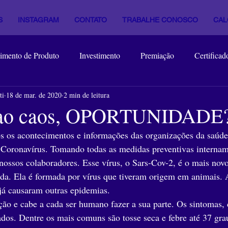
S
INSTAGRAM
CONTATO
TRABALHE CONOSCO
CAL
imento de Produto
Investimento
Premiação
Certificad
ti
18 de mar. de 2020
2 min de leitura
Premiação
Mercado
Empresa
ao caos, OPORTUNIDADE
s os acontecimentos e informações das organizações da saúde,
 Coronavírus. Tomando todas as medidas preventivas internam
nossos colaboradores. Esse vírus, o Sars-Cov-2, é o mais novo
da. Ela é formada por vírus que tiveram origem em animais. 
já causaram outras epidemias.
ão e cabe a cada ser humano fazer a sua parte. Os sintomas, 
dos. Dentre os mais comuns são tosse seca e febre até 37 gra