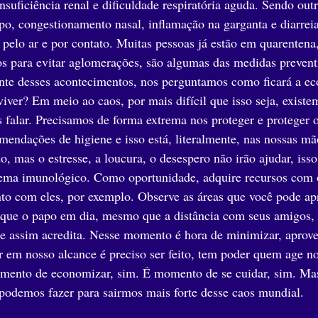
suficiência renal e dificuldade respiratória aguda. Sendo outr
po, congestionamento nasal, inflamação na garganta e diarrei
pelo ar e por contato. Muitas pessoas já estão em quarentena
s para evitar aglomerações, são algumas das medidas prevent
ante desses acontecimentos, nos perguntamos como ficará a 
viver? Em meio ao caos, por mais difícil que isso seja, existe
 falar. Precisamos de forma extrema nos proteger e proteger 
mendações de higiene e isso está, literalmente, nas nossas mão
, mas o estresse, a loucura, o desespero não irão ajudar, iss
tema imunológico. Como oportunidade, adquire recursos com os
to com eles, por exemplo. Observe as áreas que você pode apr
que o papo em dia, mesmo que a distância com seus amigos, 
 se assim acredita. Nesse momento é hora de minimizar, aprovei
er em nosso alcance é preciso ser feito, tem poder quem age 
omento de economizar, sim. É momento de se cuidar, sim. Ma
podemos fazer para sairmos mais forte desse caos mundial.