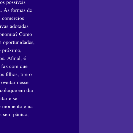
os possíveis 
a. As formas de 
, comércios 
ivas adotadas 
economia? Como 
m oportunidades, 
o próximo, 
s. Afinal, é 
o faz com que 
 filhos, tire o 
oveitar nesse 
coloque em dia 
tar e se 
no momento e na 
s sem pânico, 