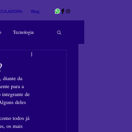
CULADORA
Blog
o
Tecnologia
?
 diante da 
ente para a 
 integrante de 
Alguns deles 
como todos já 
us, os mais 