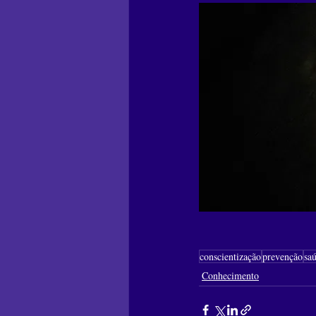
conscientização
prevenção
sa
Conhecimento