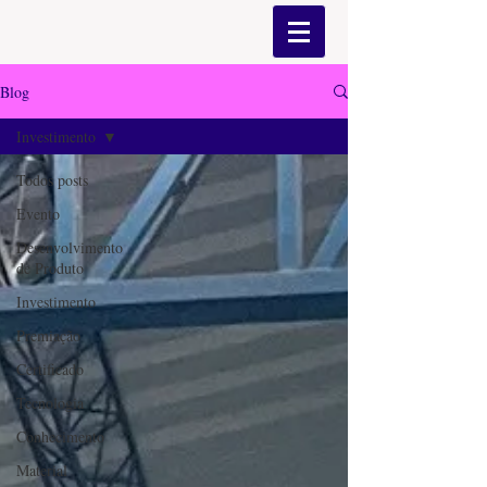
Blog
Investimento
Todos posts
Evento
Desenvolvimento
de Produto
Investimento
Premiação
Certificado
Tecnologia
Conhecimento
Material