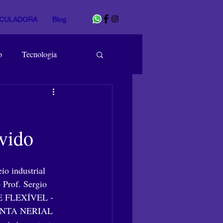
CULADORA
Blog
o
Tecnologia
vido
o industrial 
 Prof. Sergio 
LME FLEXÍVEL - 
ONTA NERIAL 